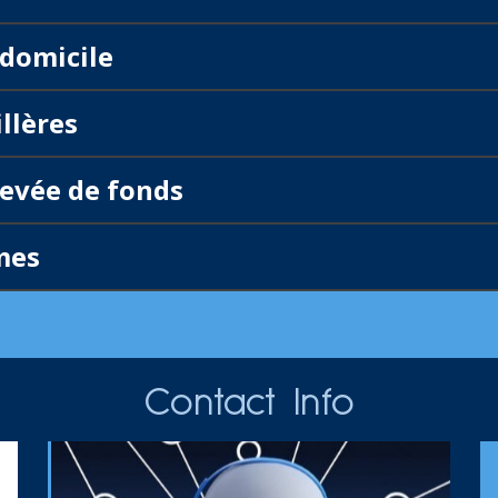
 domicile
llères
levée de fonds
mes
Contact Info