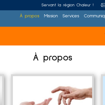
Servant la région Chaleur !
À propos
Mission
Services
Communiq
Veuille
À propos