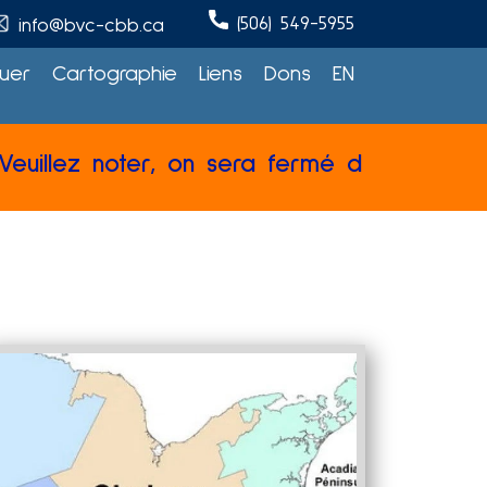
(506) 549-5955
info@bvc-cbb.ca
uer
Cartographie
Liens
Dons
EN
z noter, on sera fermé du 27 juillet au 3 a